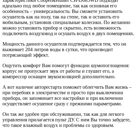
характеристики
Cooper&Hunter
CH-D085WD подходят
идеально под любое помещение, так как основная его
особенность – универсальность: Вы сможете установить
осушитель как на полу, так на стене, так и оставить его
мобильным, установив специальные колесики. По желанию
можно установить прибор и скрытно, есть возможность
подключить воздуховод и осушать воздух в двух помещениях.
Мощность данного осушителя подтверждается тем, что он
выжимает 204 литров воды в сутки, что производит
потрясающий эффект.
Ощутить комфорт Вам помогут функции шумопоглощения:
корпус не пропускает звук от работы и глушит его, а
компрессор оснащен звукоизоляцией дополнительно.
А вот наличие авторестарта поможет облегчить Вам жизнь –
при перебоях в электричестве и просто при выключении
прибора, он запоминает все настройки и при включении
осуществляет осушение сразу с прежними параметрами.
Он так же удобен при обслуживании, так как для легкого
управления прилагается пульт ДУ. С ним Вы точно забудете,
что такое влажный воздух и проблемы со здоровьем.